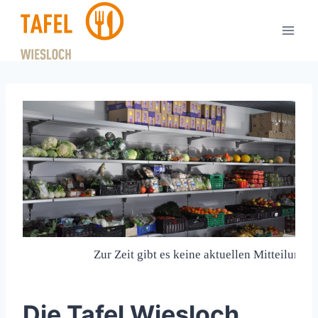
Zum
Inhalt
springen
Zur Zeit gibt es keine aktuellen Mitteilungen ..
Die Tafel Wiesloch